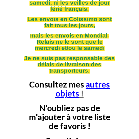
samedi, ni les veilles de jour
férié français.
Les envois en Colissimo sont
fait tous les jours,
mais les envois en Mondial-
Relais ne le sont que le
mercredi et/ou le samedi
Je ne suis pas responsable des
délais de livraison des
transporteurs.
Consultez mes
autres
objets
!
N'oubliez pas de
m'ajouter à votre liste
de favoris !