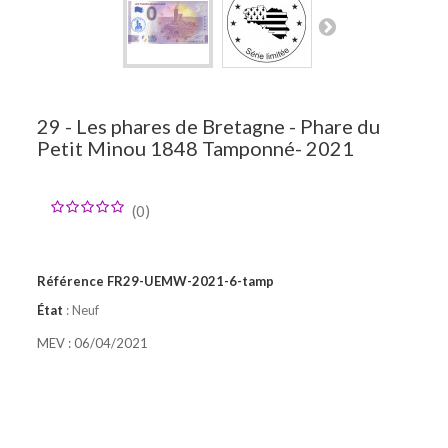
BILLETS ZÉRO SOUVENIR ITALIENS
+
F.A.Q (FOIRE AUX QUESTIONS)
+
CLASSEMENT PAR PAYS
29 - Les phares de Bretagne - Phare du
Petit Minou 1848 Tamponné- 2021
(
0
)
Référence
FR29-UEMW-2021-6-tamp
État
: Neuf
MEV : 06/04/2021