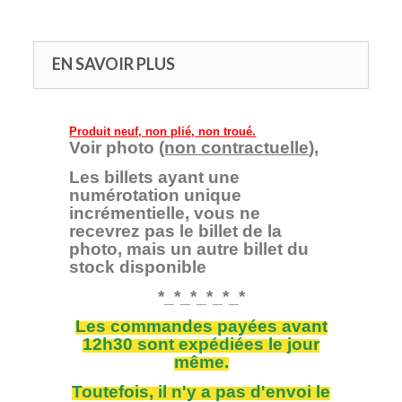
EN SAVOIR PLUS
Produit neuf, non plié, non troué.
Voir photo (
non contractuelle
),
Les billets ayant une
numérotation unique
incrémentielle, vous ne
recevrez pas le billet de la
photo, mais un autre billet du
stock disponible
*_*_*_*_*_*
Les commandes payées avant
12h30 sont expédiées le jour
même.
Toutefois, il n'y a pas d'envoi le