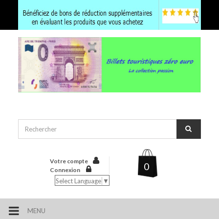
Votre compte
0
Connexion
Select Language
▼
MENU