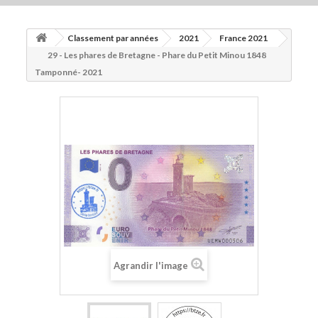
ACCUEIL
Classement par années
2021
France 2021
+
2015
29 - Les phares de Bretagne - Phare du Petit Minou 1848
+
Tamponné- 2021
2016
+
2017
+
2018
+
MATÉRIEL
AUTRES BILLETS FANTAISIES
+
2019
+
2020
+
Agrandir l'image
2021
BILLETS MÉMOEURO