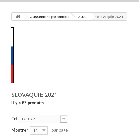
ACCUEIL
Classement par années
2021
Slovaquie 2021
+
2015
+
2016
+
2017
+
2018
+
MATÉRIEL
AUTRES BILLETS FANTAISIES
+
2019
SLOVAQUIE 2021
Il y a 67 produits.
+
2020
+
2021
Tri
De A à Z
BILLETS MÉMOEURO
Montrer
par page
12