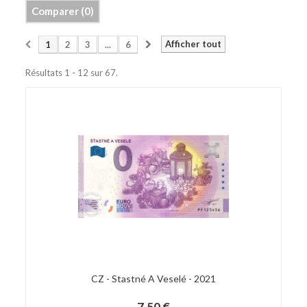
BILLETS ZÉRO SOUVENIR ITALIENS
Comparer (
0
)
+
F.A.Q (FOIRE AUX QUESTIONS)
Afficher tout
1
2
3
...
6
+
CLASSEMENT PAR PAYS
Résultats 1 - 12 sur 67.
CZ - Stastné A Veselé - 2021
7,50 €