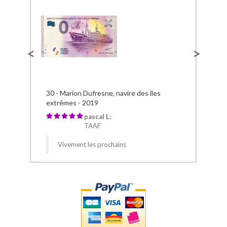
prev
next
30 - Marion Dufresne, navire des îles
75
extrêmes - 2019
pascal L:
TAAF
Vivement les prochains
Lire l'avis
L