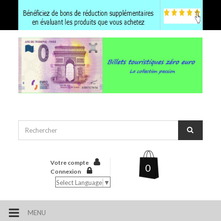
Votre compte
0
Connexion
Select Language
▼
MENU