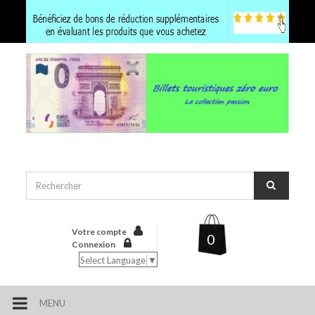
Votre compte
0
Connexion
Select Language
▼
MENU