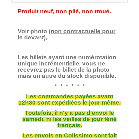
Produit neuf, non plié, non troué.
Voir photo (
non contractuelle pour
le devant
),
Les billets ayant une numérotation
unique incrémentielle, vous ne
recevrez pas le billet de la photo
mais un autre du stock disponible.
*_*_*_*_*_*
Les commandes payées avant
12h30 sont expédiées le jour même.
Toutefois, il n'y a pas d'envoi le
samedi, ni les veilles de jour férié
français.
Les envois en Colissimo sont fait