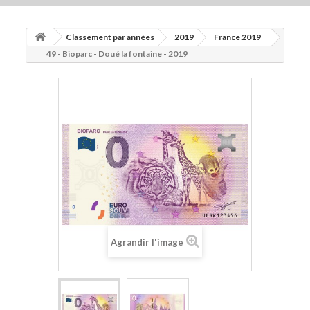
ACCUEIL
Classement par années
2019
France 2019
+
2015
49 - Bioparc - Doué la fontaine - 2019
+
2016
+
2017
+
2018
+
MATÉRIEL
AUTRES BILLETS FANTAISIES
+
2019
+
2020
Agrandir l'image
+
2021
BILLETS MÉMOEURO