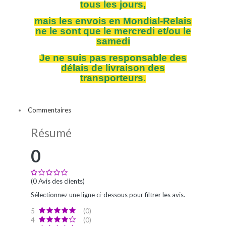
tous les jours,
mais les envois en Mondial-Relais
ne le sont que le mercredi et/ou le
samedi
Je ne suis pas responsable des
délais de livraison des
transporteurs.
Commentaires
Résumé
0
(0 Avis des clients)
Sélectionnez une ligne ci-dessous pour filtrer les avis.
5
(0)
4
(0)