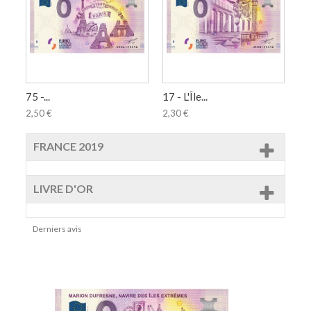
75 -...
17 - L'Île...
24 
2,50 €
2,30 €
1,
FRANCE 2019
LIVRE D'OR
Derniers avis